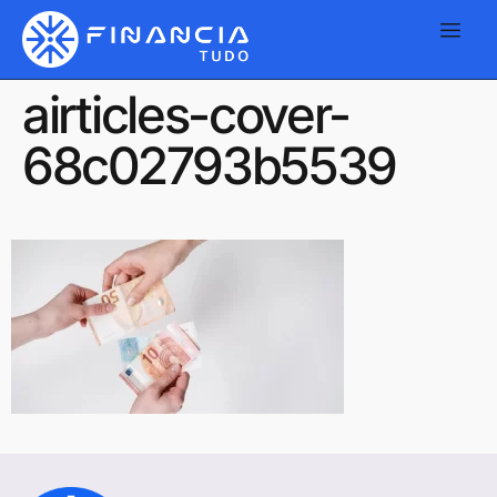
airticles-cover-
68c02793b5539