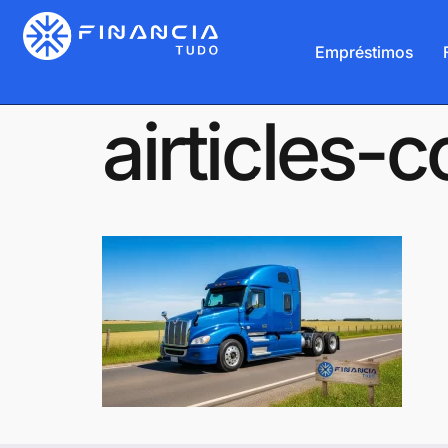
Empréstimos
airticles