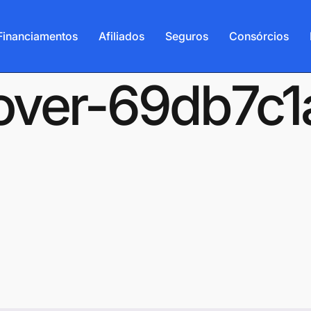
Financiamentos
Afiliados
Seguros
Consórcios
-cover-69db7c