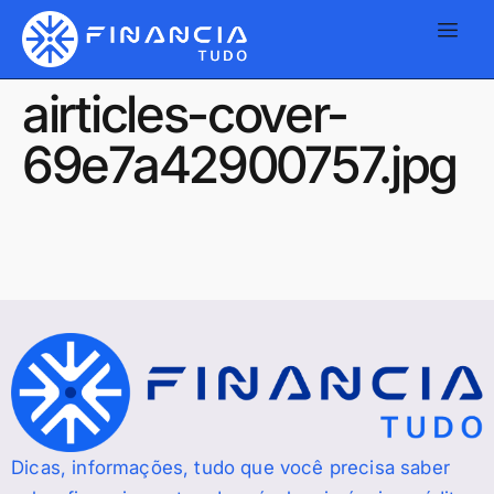
airticles-cover-
69e7a42900757.jpg
Dicas, informações, tudo que você precisa saber