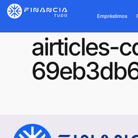
Empréstimos
airticles-c
69eb3db6