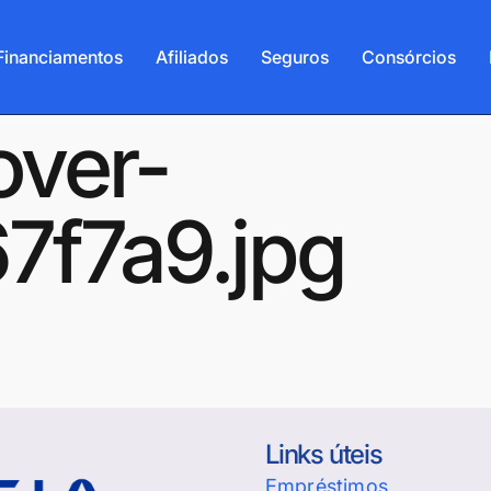
Financiamentos
Afiliados
Seguros
Consórcios
over-
7f7a9.jpg
Links úteis
Empréstimos