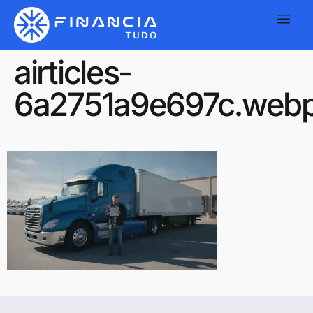
airticles-
6a2751a9e697c.web