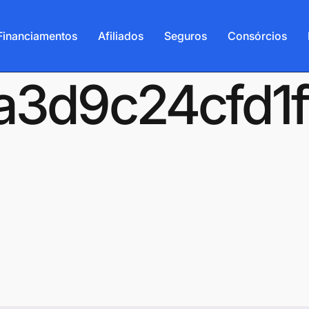
Financiamentos
Afiliados
Seguros
Consórcios
-6a3d9c24cfd1