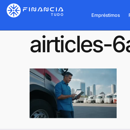
Empréstimos
airticles