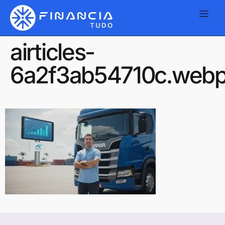
airticles-
6a2f3ab54710c.web