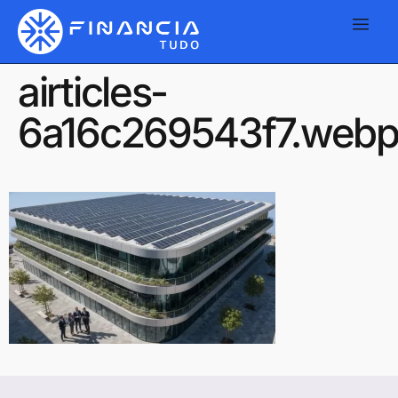
airticles-
6a16c269543f7.web