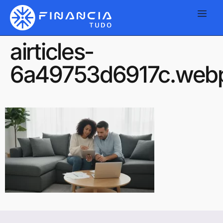
airticles-
6a49753d6917c.web