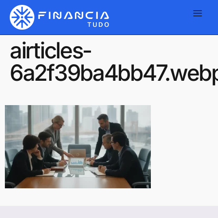
airticles-
6a2f39ba4bb47.web