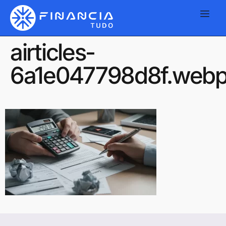
airticles-
6a1e047798d8f.web