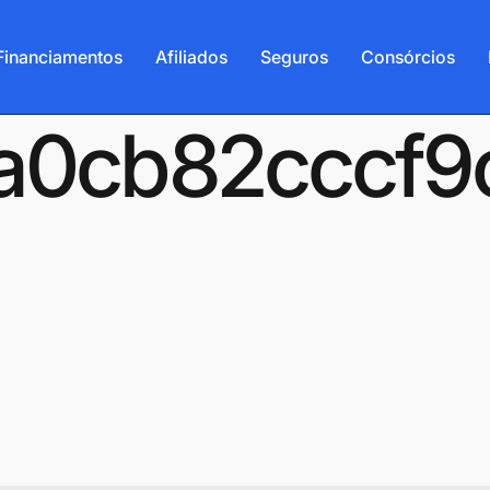
Financiamentos
Afiliados
Seguros
Consórcios
-6a0cb82cccf