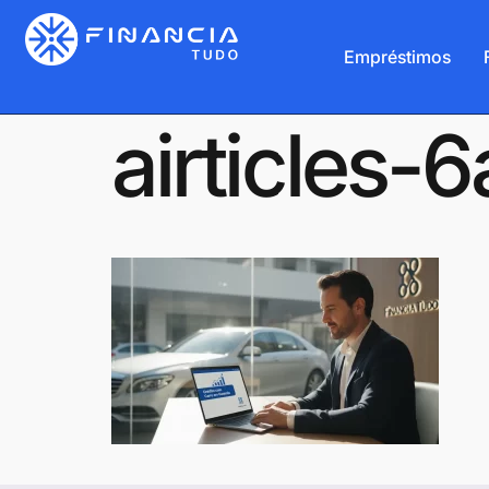
Empréstimos
airticles