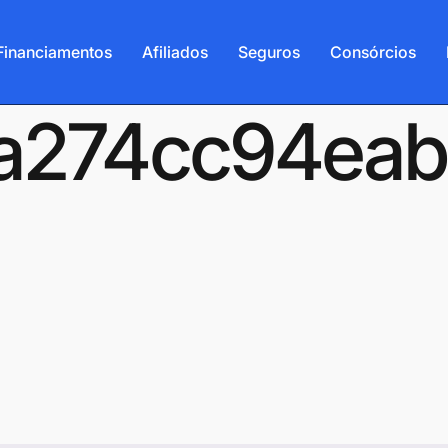
Financiamentos
Afiliados
Seguros
Consórcios
-6a274cc94ea