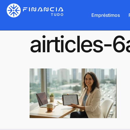
Empréstimos
airticles