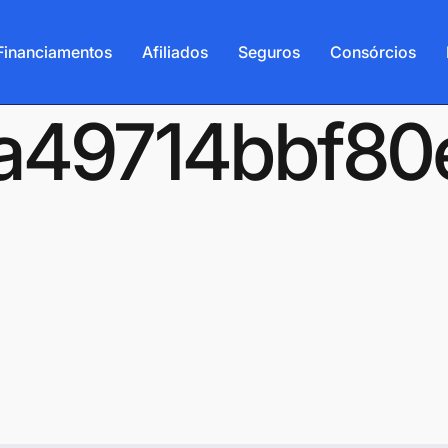
Financiamentos
Afiliados
Seguros
Consórcios
-6a49714bbf8