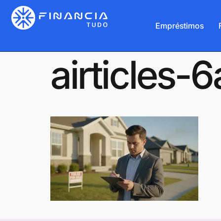
Empréstimos
airticles