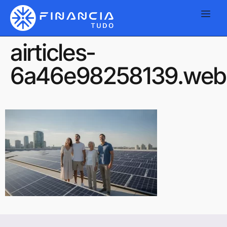
airticles-
6a46e98258139.web