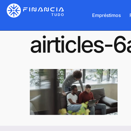
Empréstimos
airticles