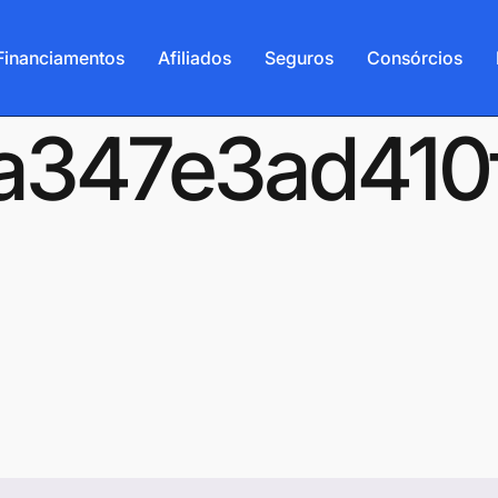
Financiamentos
Afiliados
Seguros
Consórcios
-6a347e3ad41