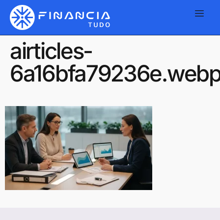
airticles-
6a16bfa79236e.web