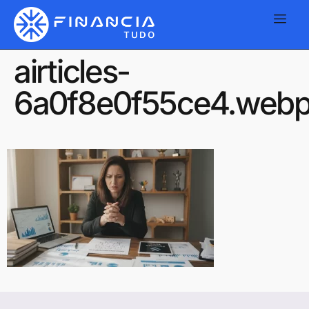
airticles-
6a0f8e0f55ce4.web