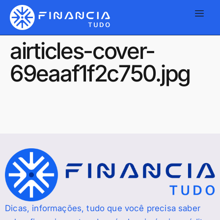
airticles-cover-
69eaaf1f2c750.jpg
Dicas, informações, tudo que você precisa saber