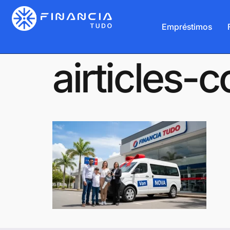
Empréstimos
airticles