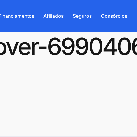
Financiamentos
Afiliados
Seguros
Consórcios
-cover-69904