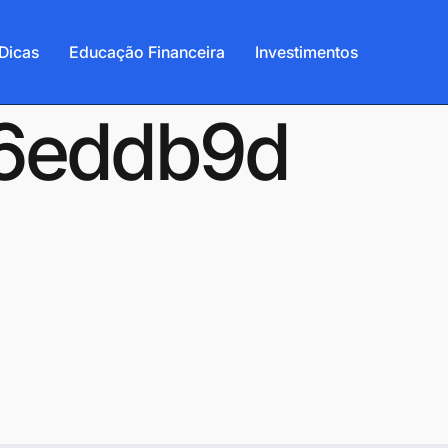
Dicas
Educação Financeira
Investimentos
06eddb9d