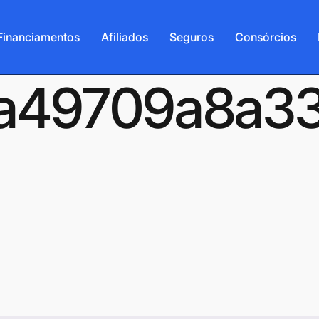
Financiamentos
Afiliados
Seguros
Consórcios
-6a49709a8a3