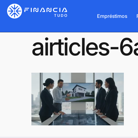
Empréstimos
airticles