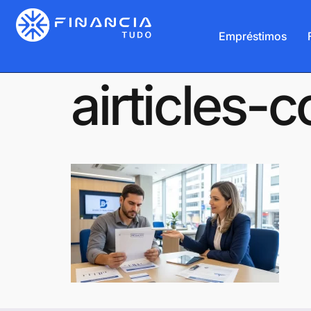
Empréstimos
airticles