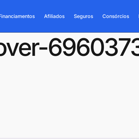
Financiamentos
Afiliados
Seguros
Consórcios
-cover-69603