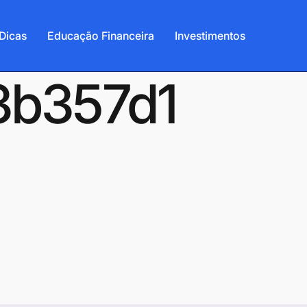
Dicas
Educação Financeira
Investimentos
73b357d1