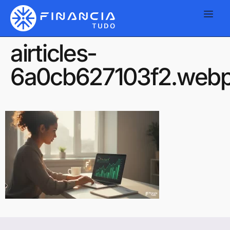
airticles-
6a0cb627103f2.web