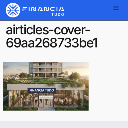
airticles-cover-
69aa268733be1