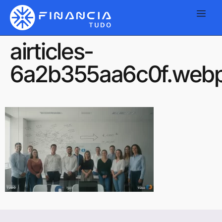
airticles-
6a2b355aa6c0f.web