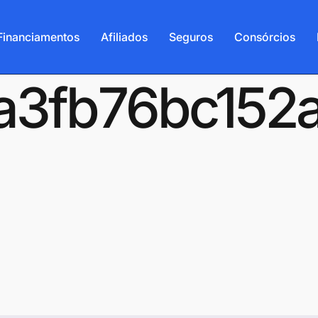
Financiamentos
Afiliados
Seguros
Consórcios
-6a3fb76bc152