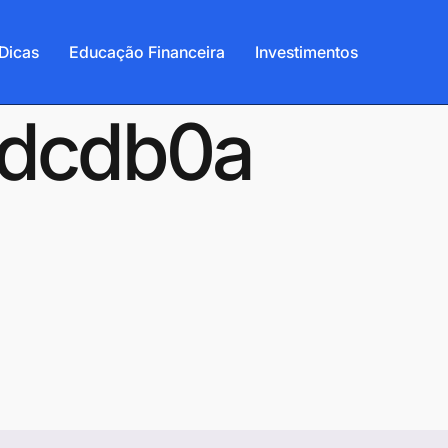
Dicas
Educação Financeira
Investimentos
edcdb0a