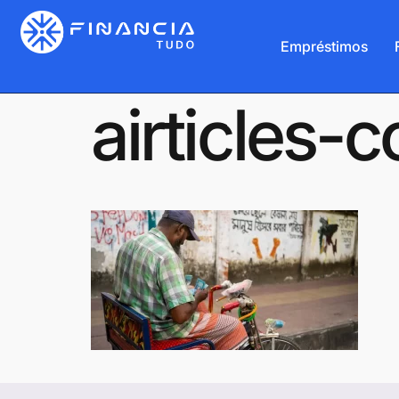
Empréstimos
airticles