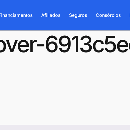
Financiamentos
Afiliados
Seguros
Consórcios
-cover-6913c5