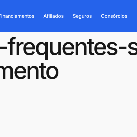
Financiamentos
Afiliados
Seguros
Consórcios
-frequentes-
amento