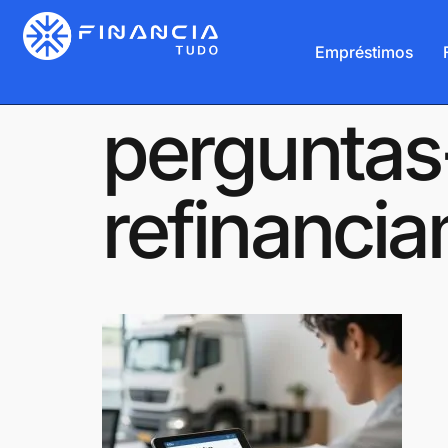
Empréstimos
perguntas
refinanci