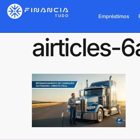
Empréstimos
airticles