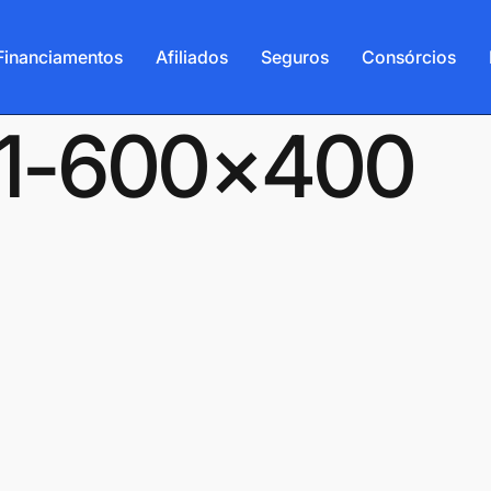
Financiamentos
Afiliados
Seguros
Consórcios
-1-600×400