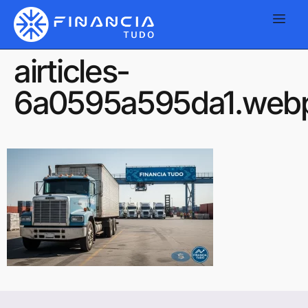
airticles-
6a0595a595da1.web