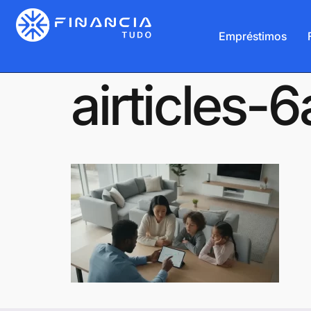
Empréstimos
airticles