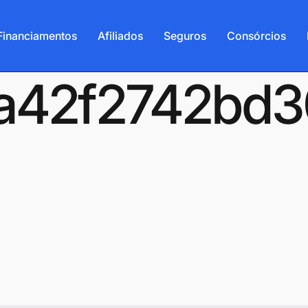
Financiamentos
Afiliados
Seguros
Consórcios
-6a42f2742bd