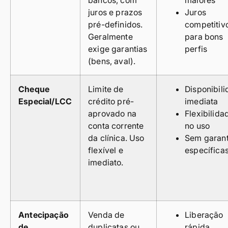
juros e prazos
Juros
pré-definidos.
competitiv
Geralmente
para bons
exige garantias
perfis
(bens, aval).
Cheque
Limite de
Disponibil
Especial/LCC
crédito pré-
imediata
aprovado na
Flexibilida
conta corrente
no uso
da clínica. Uso
Sem garant
flexível e
específica
imediato.
Antecipação
Venda de
Liberação
de
duplicatas ou
rápida