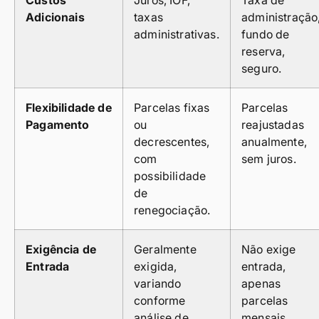
Adicionais
taxas
administração
administrativas.
fundo de
reserva,
seguro.
Flexibilidade de
Parcelas fixas
Parcelas
Pagamento
ou
reajustadas
decrescentes,
anualmente,
com
sem juros.
possibilidade
de
renegociação.
Exigência de
Geralmente
Não exige
Entrada
exigida,
entrada,
variando
apenas
conforme
parcelas
análise de
mensais.