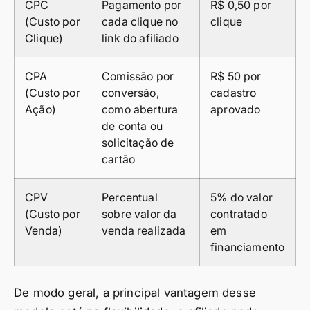
CPC
Pagamento por
R$ 0,50 por
(Custo por
cada clique no
clique
Clique)
link do afiliado
CPA
Comissão por
R$ 50 por
(Custo por
conversão,
cadastro
Ação)
como abertura
aprovado
de conta ou
solicitação de
cartão
CPV
Percentual
5% do valor
(Custo por
sobre valor da
contratado
Venda)
venda realizada
em
financiamento
De modo geral, a principal vantagem desse