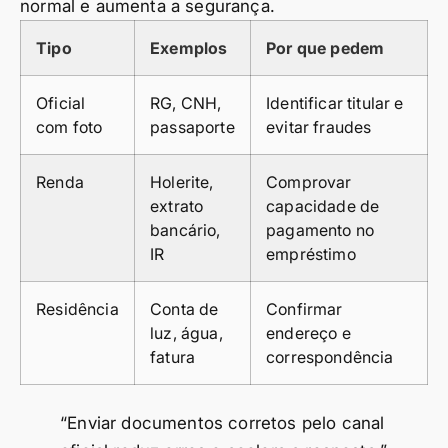
normal e aumenta a segurança.
Tipo
Exemplos
Por que pedem
Oficial
RG, CNH,
Identificar titular e
com foto
passaporte
evitar fraudes
Renda
Holerite,
Comprovar
extrato
capacidade de
bancário,
pagamento no
IR
empréstimo
Residência
Conta de
Confirmar
luz, água,
endereço e
fatura
correspondência
“Enviar documentos corretos pelo canal