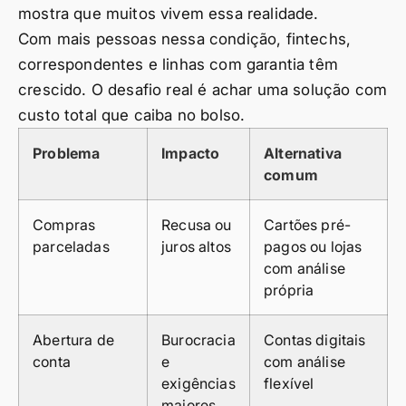
mostra que muitos vivem essa realidade.
Com mais pessoas nessa condição, fintechs,
correspondentes e linhas com garantia têm
crescido. O desafio real é achar uma solução com
custo total que caiba no bolso.
Problema
Impacto
Alternativa
comum
Compras
Recusa ou
Cartões pré-
parceladas
juros altos
pagos ou lojas
com análise
própria
Abertura de
Burocracia
Contas digitais
conta
e
com análise
exigências
flexível
maiores