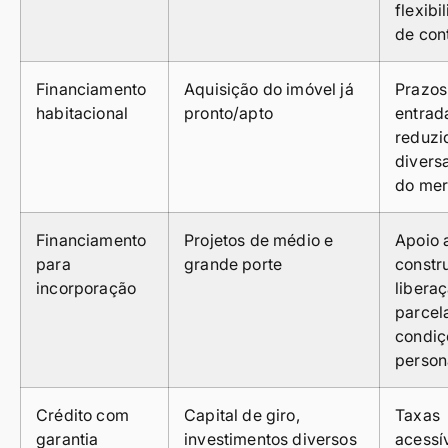
flexibi
de con
Financiamento
Aquisição do imóvel já
Prazos
habitacional
pronto/apto
entrad
reduzi
diversa
do me
Financiamento
Projetos de médio e
Apoio 
para
grande porte
constru
incorporação
libera
parcel
condiç
person
Crédito com
Capital de giro,
Taxas
garantia
investimentos diversos
acessív