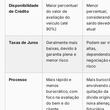
Disponibilidade
Maior percentual
Menor
de Crédito
do valor de
percentual,
avaliação do
considerand
veículo (até
saldo deved
90%)
atual
Taxas de Juros
Geralmente mais
Podem ser m
baixas, devido à
altas,
garantia plena e
dependendo
menor risco
negociação 
risco
Processo
Mais rápido e
Mais burocrá
menos
envolvendo 
burocrático, com
quitação da
foco na avaliação
dívida origin
do bem e do
nova aliena
cliente
fiduciária