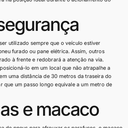
 segurança
ser utilizado sempre que o veículo estiver
pneu furado ou pane elétrica. Assim, outros
ado à frente e redobrará a atenção na via.
e posicioná-lo em um local que não atrapalhe a
o em uma distância de 30 metros da traseira do
brar que um passo longo equivale a um metro de
das e macaco
ca de pneus para afrouxar os parafusos, o macaco