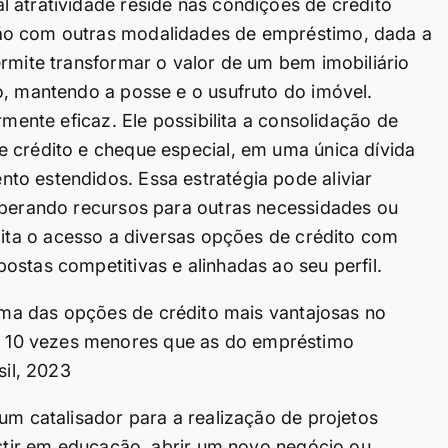
 atratividade reside nas condições de crédito
ão com outras modalidades de empréstimo, dada a
ermite transformar o valor de um bem imobiliário
o, mantendo a posse e o usufruto do imóvel.
rmente eficaz. Ele possibilita a consolidação de
 crédito e cheque especial, em uma única dívida
to estendidos. Essa estratégia pode aliviar
iberando recursos para outras necessidades ou
ilita o acesso a diversas opções de crédito com
ostas competitivas e alinhadas ao seu perfil.
a das opções de crédito mais vantajosas no
té 10 vezes menores que as do empréstimo
sil, 2023
um catalisador para a realização de projetos
estir em educação, abrir um novo negócio ou