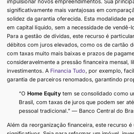
impulsionar novos empreendimentos. Sua principal
significativamente mais vantajosas em comparaç
solidez da garantia oferecida. Esta modalidade p
em capital líquido, sem a necessidade de vendê-l
Para a gestão de dívidas, este recurso é particula
débitos com juros elevados, como os de cartão de
com taxas muito mais baixas e prazos de pagamen
consideravelmente a pressão financeira mensal, l
investimentos. A
Financia Tudo
, por exemplo, fac
garantia de parceiros renomados, garantindo prop
“O
Home Equity
tem se consolidado como um
Brasil, com taxas de juros que podem ser a
pessoal tradicional.” — Banco Central do Bra
Além da reorganização financeira, este recurso é 
significativos. Seja para reformar um imóvel, inv