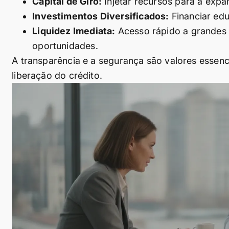
Capital de Giro:
Injetar recursos para a exp
Investimentos Diversificados:
Financiar edu
Liquidez Imediata:
Acesso rápido a grandes 
oportunidades.
A transparência e a segurança são valores essenc
liberação do crédito.