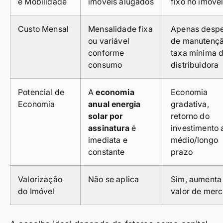
e Mobilidade
imóveis alugados
fixo no imóve
Custo Mensal
Mensalidade fixa
Apenas desp
ou variável
de manutençã
conforme
taxa mínima 
consumo
distribuidora
Potencial de
A
economia
Economia
Economia
anual energia
gradativa,
solar por
retorno do
assinatura
é
investimento 
imediata e
médio/longo
constante
prazo
Valorização
Não se aplica
Sim, aumenta
do Imóvel
valor de mer