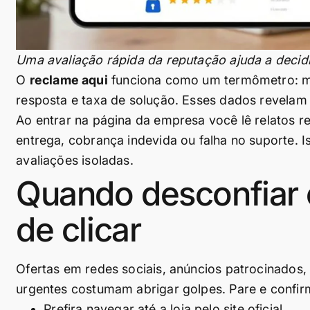
Uma avaliação rápida da reputação ajuda a decidi
O
reclame aqui
funciona como um termômetro: m
resposta e taxa de solução. Esses dados revelam
Ao entrar na página da empresa você lê relatos r
entrega, cobrança indevida ou falha no suporte. 
avaliações isoladas.
Quando desconfiar e
de clicar
Ofertas em redes sociais, anúncios patrocinados
urgentes costumam abrigar golpes. Pare e confir
Prefira navegar até a loja pelo site oficial.