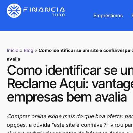
Empréstimos
Início
»
Blog
»
Como identificar se um site é confiável p
avalia
Como identificar se um
Reclame Aqui: vantag
empresas bem avalia
Comprar online exige mais do que boa oferta: pe
opções, a dúvida “este site é confiável?” virou