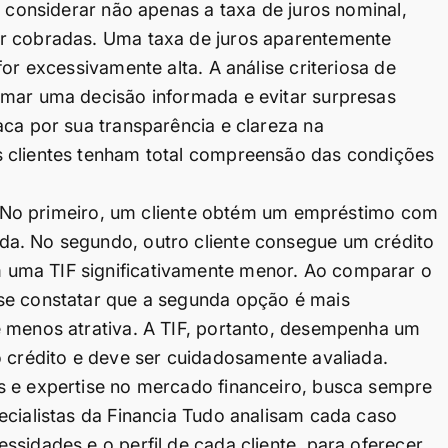
l considerar não apenas a taxa de juros nominal,
er cobradas. Uma taxa de juros aparentemente
or excessivamente alta. A análise criteriosa de
omar uma decisão informada e evitar surpresas
aca por sua transparência e clareza na
s clientes tenham total compreensão das condições
os. No primeiro, um cliente obtém um empréstimo com
da. No segundo, outro cliente consegue um crédito
uma TIF significativamente menor. Ao comparar o
se constatar que a segunda opção é mais
e menos atrativa. A TIF, portanto, desempenha um
o crédito e deve ser cuidadosamente avaliada.
s e expertise no mercado financeiro, busca sempre
ecialistas da Financia Tudo analisam cada caso
sidades e o perfil de cada cliente, para oferecer