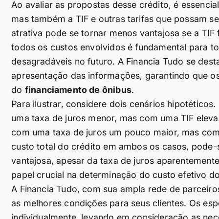
Ao avaliar as propostas desse crédito, é essencia
mas também a TIF e outras tarifas que possam s
atrativa pode se tornar menos vantajosa se a TIF f
todos os custos envolvidos é fundamental para t
desagradáveis no futuro. A Financia Tudo se dest
apresentação das informações, garantindo que o
do
financiamento de ônibus
.
Para ilustrar, considere dois cenários hipotétic
uma taxa de juros menor, mas com uma TIF eleva
com uma taxa de juros um pouco maior, mas com 
custo total do crédito em ambos os casos, pode-
vantajosa, apesar da taxa de juros aparentement
papel crucial na determinação do custo efetivo d
A Financia Tudo, com sua ampla rede de parceiro
as melhores condições para seus clientes. Os esp
individualmente, levando em consideração as neces