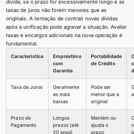
dívida, se o prazo for excessivamente longo e as
taxas de juros não forem menores que as
originais. A tentação de contrair novas dívidas
após a unificação pode agravar a situação. Avaliar
taxas e encargos adicionais na nova operação é
fundamental.
Característica
Empréstimo
Portabilidade
com
de Crédito
Garantia
d
Taxa de Juros
Geralmente
Pode ser
G
as mais
menor que a
a
baixas
original
Prazo de
Longos
Mantém ou
C
Pagamento
prazos (até
ajusta o
r
20 anos)
prazo
j