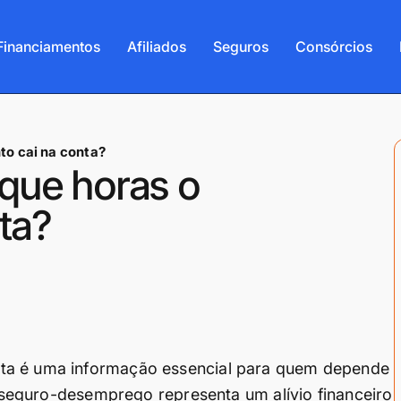
Financiamentos
Afiliados
Seguros
Consórcios
o cai na conta?
que horas o
ta?
nta é uma informação essencial para quem depende
 o seguro-desemprego representa um alívio financeiro