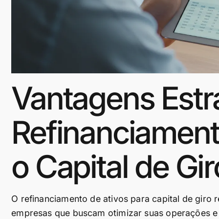
Vantagens Estr
Refinanciamento
o Capital de Gir
O refinanciamento de ativos para capital de giro 
empresas que buscam otimizar suas operações e 